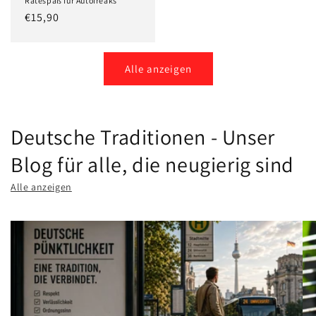
Ratespaß für Autofreaks
Normaler
€15,90
Preis
Alle anzeigen
Deutsche Traditionen - Unser
Blog für alle, die neugierig sind
Alle anzeigen