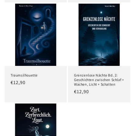
Traumsilhouette
Grenzenlose Nächte Bd. 2:
Geschichten zwischen Schlaf +
Normaler
€12,90
Wachen, Licht + Schatten
Preis
Normaler
€12,90
Preis