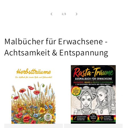
von
1
/
3
Malbücher für Erwachsene -
Achtsamkeit & Entspannung