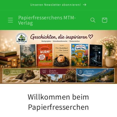
Direkt
Unseren Newsletter abonnieren!
zum
Inhalt
Papierfresserchens MTM-
Warenkorb
Verlag
Willkommen beim
Papierfresserchen