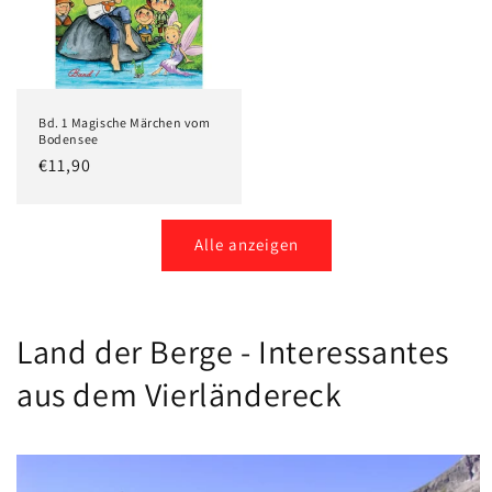
Bd. 1 Magische Märchen vom
Bodensee
Normaler
€11,90
Preis
Alle anzeigen
Land der Berge - Interessantes
aus dem Vierländereck