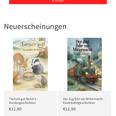
Kinder
Neuerscheinungen
Tierisch gut Band 5 -
Der Zug fuhr um Mitternacht -
Kindergeschichten
Eisenbahngeschichten
Normaler
€12,90
Normaler
€12,90
Preis
Preis