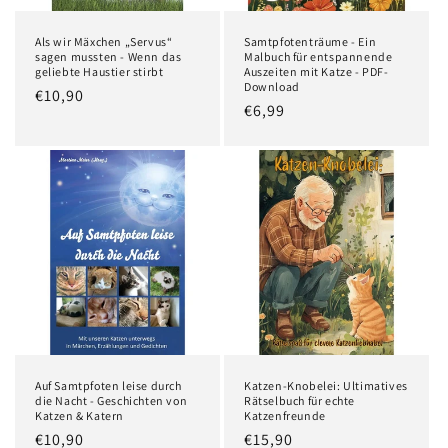
Als wir Mäxchen „Servus“
Samtpfotenträume - Ein
sagen mussten - Wenn das
Malbuch für entspannende
geliebte Haustier stirbt
Auszeiten mit Katze - PDF-
Download
Normaler
€10,90
Normaler
€6,99
Preis
Preis
Auf Samtpfoten leise durch
Katzen-Knobelei: Ultimatives
die Nacht - Geschichten von
Rätselbuch für echte
Katzen & Katern
Katzenfreunde
Normaler
€10,90
Normaler
€15,90