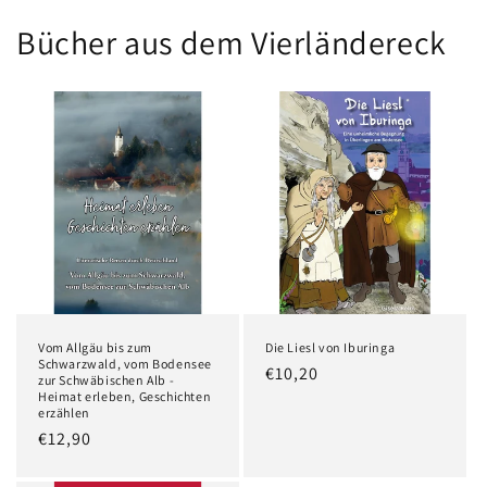
Bücher aus dem Vierländereck
Vom Allgäu bis zum
Die Liesl von Iburinga
Schwarzwald, vom Bodensee
Normaler
€10,20
zur Schwäbischen Alb -
Heimat erleben, Geschichten
Preis
erzählen
Normaler
€12,90
Preis