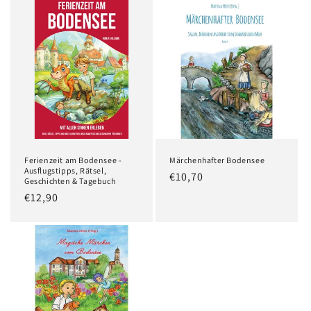
Ferienzeit am Bodensee -
Märchenhafter Bodensee
Ausflugstipps, Rätsel,
Normaler
€10,70
Geschichten & Tagebuch
Preis
Normaler
€12,90
Preis