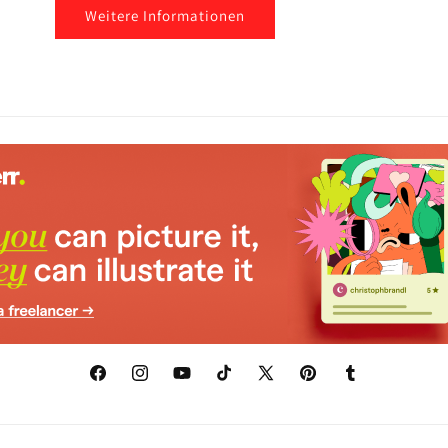
Weitere Informationen
Facebook
Instagram
YouTube
TikTok
X
Pinterest
Tumblr
(Twitter)