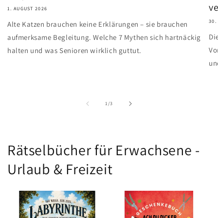
v
1. AUGUST 2026
30.
Alte Katzen brauchen keine Erklärungen – sie brauchen
Di
aufmerksame Begleitung. Welche 7 Mythen sich hartnäckig
Vo
halten und was Senioren wirklich guttut.
un
von
1
/
3
Rätselbücher für Erwachsene -
Urlaub & Freizeit