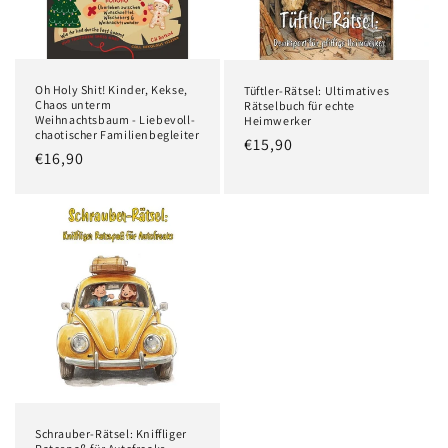
Oh Holy Shit! Kinder, Kekse,
Tüftler-Rätsel: Ultimatives
Chaos unterm
Rätselbuch für echte
Weihnachtsbaum - Liebevoll-
Heimwerker
chaotischer Familienbegleiter
Normaler
€15,90
Normaler
€16,90
Preis
Preis
Schrauber-Rätsel: Kniffliger