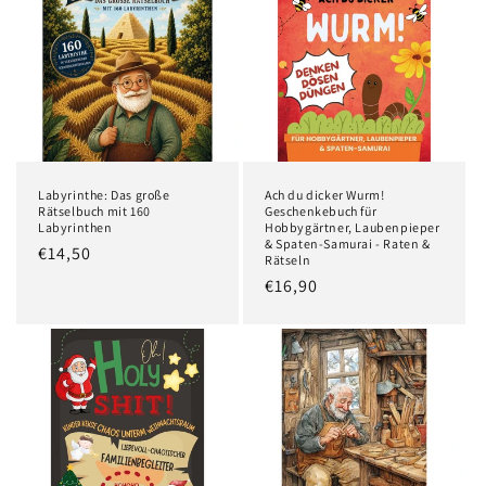
Labyrinthe: Das große
Ach du dicker Wurm!
Rätselbuch mit 160
Geschenkebuch für
Labyrinthen
Hobbygärtner, Laubenpieper
& Spaten-Samurai - Raten &
Normaler
€14,50
Rätseln
Preis
Normaler
€16,90
Preis