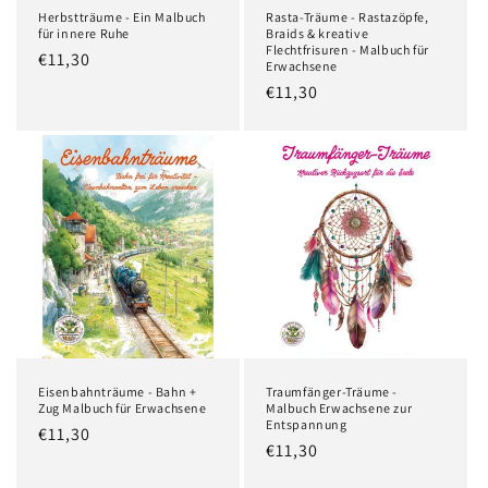
Herbstträume - Ein Malbuch
Rasta-Träume - Rastazöpfe,
für innere Ruhe
Braids & kreative
Flechtfrisuren - Malbuch für
Normaler
€11,30
Erwachsene
Preis
Normaler
€11,30
Preis
Eisenbahnträume - Bahn +
Traumfänger-Träume -
Zug Malbuch für Erwachsene
Malbuch Erwachsene zur
Entspannung
Normaler
€11,30
Normaler
€11,30
Preis
Preis