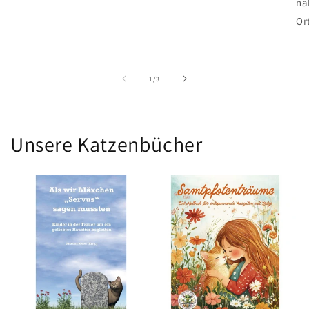
na
Ort
von
1
/
3
Unsere Katzenbücher