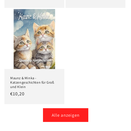
Preis
Preis
Maunz & Minka -
Katzengeschichten für Groß
und Klein
Normaler
€10,20
Preis
Alle anzeigen