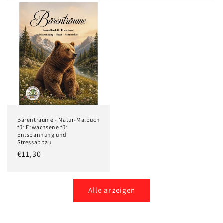
Bärenträume - Natur-Malbuch
für Erwachsene für
Entspannung und
Stressabbau
Normaler
€11,30
Preis
Alle anzeigen