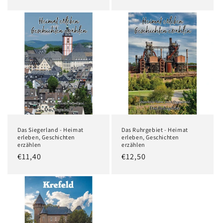
Preis
Preis
Das Siegerland - Heimat
Das Ruhrgebiet - Heimat
erleben, Geschichten
erleben, Geschichten
erzählen
erzählen
Normaler
€11,40
Normaler
€12,50
Preis
Preis